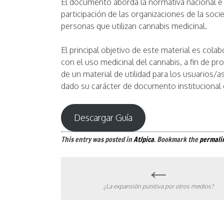
El documento aborda la normativa nacional e i
participación de las organizaciones de la socie
personas que utilizan cannabis medicinal.
El principal objetivo de este material es cola
con el uso medicinal del cannabis, a fin de pr
de un material de utilidad para los usuarios/as
dado su carácter de documento institucional 
Descargar Guía
This entry was posted in
At/pica
. Bookmark the
permali
←
Post
¿La expansión punitiva por otros medios?
navigation